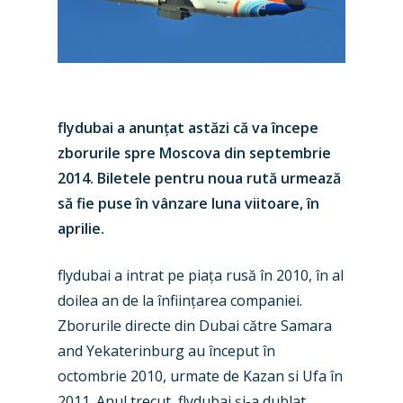
flydubai a anunțat astăzi că va începe
zborurile spre Moscova din septembrie
2014. Biletele pentru noua rută urmează
să fie puse în vânzare luna viitoare, în
aprilie.
flydubai a intrat pe piața rusă în 2010, în al
doilea an de la înființarea companiei.
Zborurile directe din Dubai către Samara
and Yekaterinburg au început în
octombrie 2010, urmate de Kazan si Ufa în
2011. Anul trecut, flydubai și-a dublat