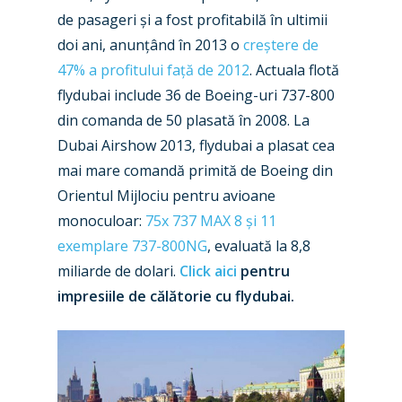
de pasageri și a fost profitabilă în ultimii
Business Jets
Dubai 2025
doi ani, anunțând în 2013 o
creștere de
Paris 2025
Military
47% a profitului față de 2012
. Actuala flotă
flydubai include 36 de Boeing-uri 737-800
Farnborough 2024
Trip Reports
din comanda de 50 plasată în 2008. La
Paris 2023
Dubai Airshow 2013, flydubai a plasat cea
Marketplace
mai mare comandă primită de Boeing din
Farnborough 2022
Jobs
Orientul Mijlociu pentru avioane
Dubai 2019
monoculoar:
75x 737 MAX 8 și 11
Contact
exemplare 737-800NG
, evaluată la 8,8
Paris 2019
miliarde de dolari.
Click aici
pentru
impresiile de călătorie cu flydubai.