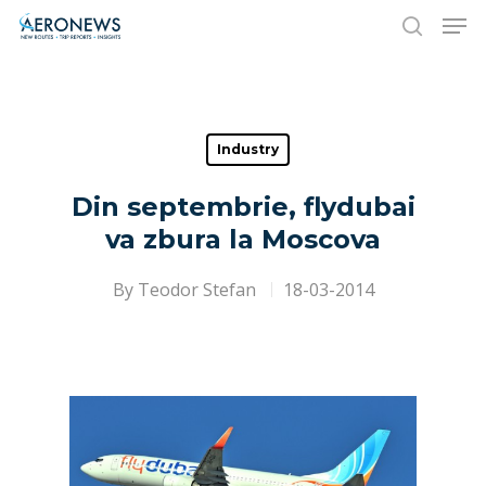
Hit enter to search or ESC to close
Industry
Din septembrie, flydubai
va zbura la Moscova
By
Teodor Stefan
18-03-2014