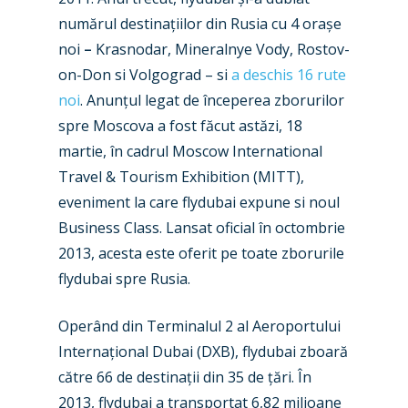
numărul destinațiilor din Rusia cu 4 orașe
noi
–
Krasnodar, Mineralnye Vody, Rostov-
on-Don si Volgograd – si
a deschis 16 rute
noi
. Anunțul legat de începerea zborurilor
spre Moscova a fost făcut astăzi, 18
martie, în cadrul Moscow International
Travel & Tourism Exhibition (MITT),
eveniment la care flydubai expune si noul
Business Class. Lansat oficial în octombrie
2013, acesta este oferit pe toate zborurile
flydubai spre Rusia.
New Routes
Operând din Terminalul 2 al Aeroportului
Internațional Dubai (DXB), flydubai zboară
Industry
către 66 de destinații din 35 de țări. În
Airshows
Accidents / Incidents
2013, flydubai a transportat 6,82 milioane