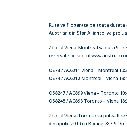
Ruta va fi operata pe toata durata an
Austrian din Star Alliance, va prelu
Zborul Viena-Montreal va dura 9 ore,
rezervate pe site-ul www.austrian.c
OS73 / AC6211
Viena – Montreal 10:30
OS74 / AC6212
Montreal – Viena 18:45
OS8247 / AC899
Viena – Toronto 10:40
OS8248 / AC898
Toronto – Viena 18:25
Zborul Viena-Toronto va putea fi rez
din aprilie 2019 cu Boeing 787-9 Dream