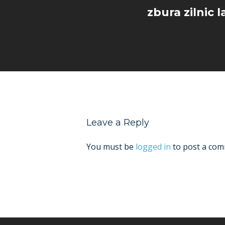
zbura zilnic 
Leave a Reply
You must be
logged in
to post a com