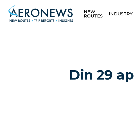
NEW
INDUSTRY
ROUTES
Din 29 ap
Hit enter to search or ESC to close