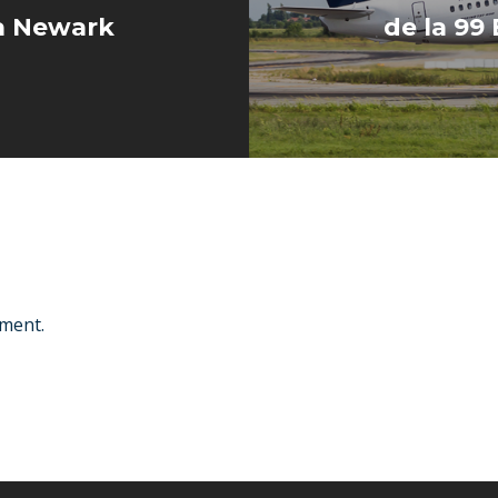
la Newark
de la 99
ment.