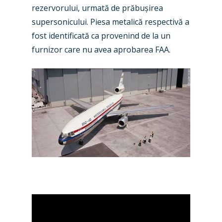
Jobs
rezervorului, urmată de prăbușirea
Dubai 2019
Contact
supersonicului. Piesa metalică respectivă a
Paris 2019
fost identificată ca provenind de la un
furnizor care nu avea aprobarea FAA.