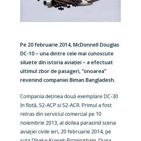
Pe 20 februarie 2014, McDonnell Douglas
DC-10 – una dintre cele mai cunoscute
siluete din istoria aviației – a efectuat
ultimul zbor de pasageri, “onoarea”
revenind companiei Biman Bangladesh.
Compania deținea două exemplare DC-30
în flotă, S2-ACP si S2-ACR. Primul a fost
retras din serviciul comercial pe 10
noiembrie 2013, al doilea parasind scena
aviației civile ieri, 20 februarie 2014, pe
ruta Dhaka-Kuwait-Birmingham. Dupa