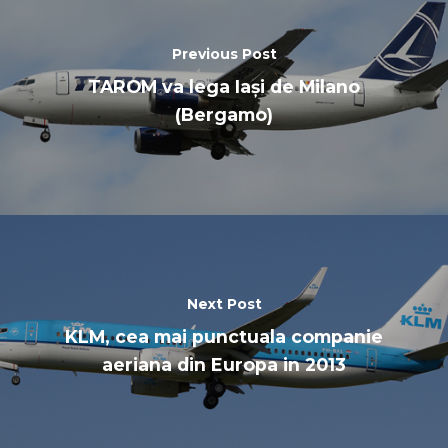
Previous Post
TAROM va lega Iași de Milano
(Bergamo)
Next Post
KLM, cea mai punctuala companie
aeriana din Europa in 2013