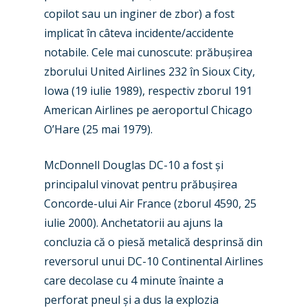
copilot sau un inginer de zbor) a fost
implicat în câteva incidente/accidente
notabile. Cele mai cunoscute: prăbușirea
zborului United Airlines 232 în Sioux City,
Iowa (19 iulie 1989), respectiv zborul 191
New Routes
American Airlines pe aeroportul Chicago
O’Hare (25 mai 1979).
Industry
Airshows
Accidents / Incidents
McDonnell Douglas DC-10 a fost și
principalul vinovat pentru prăbușirea
Business Jets
Dubai 2025
Concorde-ului Air France (zborul 4590, 25
Paris 2025
Military
iulie 2000). Anchetatorii au ajuns la
concluzia că o piesă metalică desprinsă din
Farnborough 2024
Trip Reports
reversorul unui DC-10 Continental Airlines
Paris 2023
Marketplace
care decolase cu 4 minute înainte a
perforat pneul și a dus la explozia
Farnborough 2022