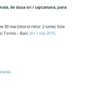
tivala, de doua ori / saptamana, pana
e 30 mai (zborul retur: 2 iunie). Este
 si Torino – Bari,
din 1 mai 2015
.
atania
.