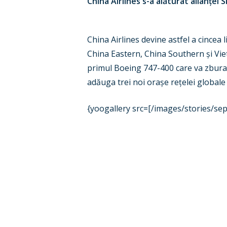
China Airlines s-a alăturat alian
ț
ei 
China Airlines devine astfel a cincea
China Eastern, China Southern
ș
i Vi
primul Boeing 747-400 care va zbura în
adăuga trei noi ora
ș
e re
ț
elei global
{yoogallery src=[/images/stories/se