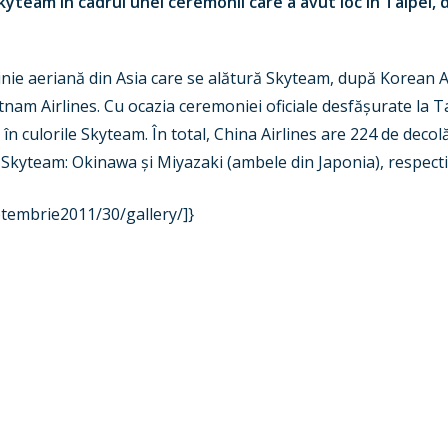
Skyteam în cadrul unei ceremonii care a avut loc în Taipei,
 linie aeriană din Asia care se alătură Skyteam, după Korean 
etnam Airlines. Cu ocazia ceremoniei oficiale desfă
ș
urate la T
 culorile Skyteam. În total, China Airlines are 224 de decolăr
e Skyteam: Okinawa
ș
i Miyazaki (ambele din Japonia), respect
ptembrie2011/30/gallery/]}