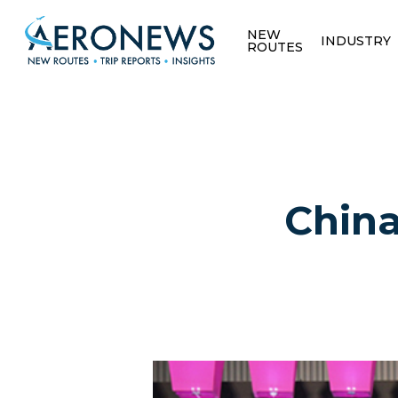
NEW
INDUSTRY
ROUTES
China
Hit enter to search or ESC to close