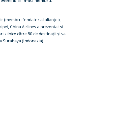
 devenind al 15-lea membru.
Air (membru fondator al alian
ț
ei),
aipei, China Airlines a prezentat
ș
i
i zilnice către 80 de destina
ț
ii
ș
i va
iv Surabaya (Indonezia).