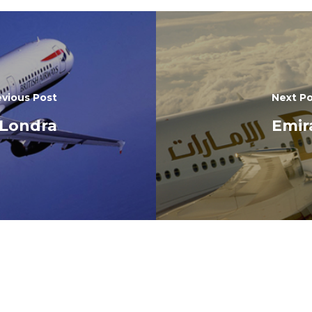
evious Post
Next P
 Londra
Emir