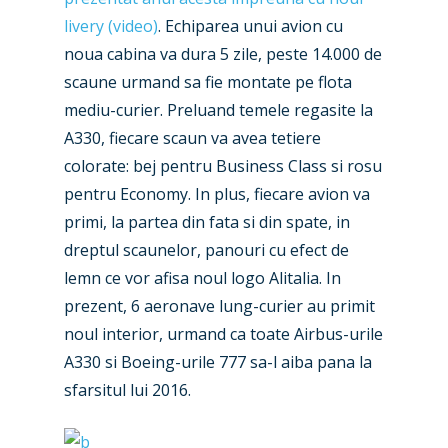
livery (video)
. Echiparea unui avion cu
noua cabina va dura 5 zile, peste 14.000 de
scaune urmand sa fie montate pe flota
mediu-curier. Preluand temele regasite la
A330, fiecare scaun va avea tetiere
New Routes
colorate: bej pentru Business Class si rosu
pentru Economy. In plus, fiecare avion va
Industry
primi, la partea din fata si din spate, in
Airshows
Accidents / Incidents
dreptul scaunelor, panouri cu efect de
lemn ce vor afisa noul logo Alitalia. In
Business Jets
Dubai 2025
prezent, 6 aeronave lung-curier au primit
Paris 2025
Military
noul interior, urmand ca toate Airbus-urile
A330 si Boeing-urile 777 sa-l aiba pana la
Farnborough 2024
Trip Reports
sfarsitul lui 2016.
Paris 2023
Marketplace