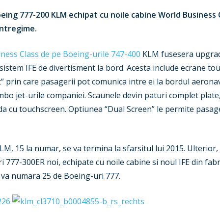
eing 777-200 KLM echipat cu noile cabine World Business C
intregime.
ness Class de pe Boeing-urile 747-400
KLM fusesera upgrad
 sistem IFE de divertisment la bord. Acesta include ecrane tou
hat” prin care pasagerii pot comunica intre ei la bordul aero
umbo jet-urile companiei. Scaunele devin paturi complet plate
da cu touchscreen. Optiunea “Dual Screen” le permite pasageri
 15 la numar, se va termina la sfarsitul lui 2015. Ulterior,
777-300ER noi, echipate cu noile cabine si noul IFE din fabric
 va numara 25 de Boeing-uri 777.