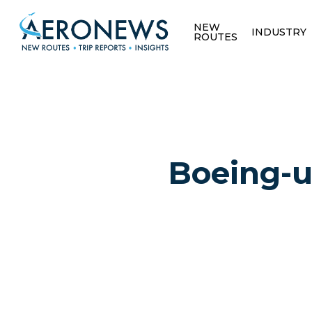
NEW
INDUSTRY
ROUTES
Boeing-u
Hit enter to search or ESC to close