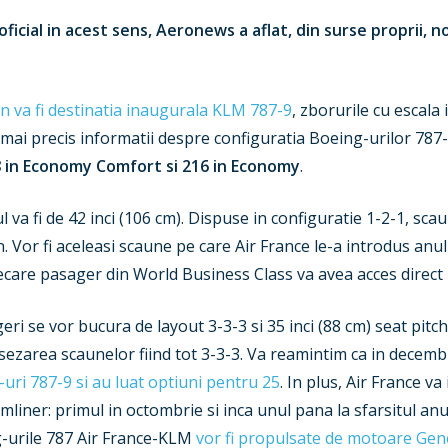
ficial in acest sens, Aeronews a aflat, din surse proprii, n
n va fi destinatia inaugurala KLM 787-9
, zborurile cu escal
 mai precis informatii despre configuratia Boeing-urilor 787
 48 in Economy Comfort si 216 in Economy
.
ul va fi de 42 inci (106 cm). Dispuse in configuratie 1-2-1, s
 Vor fi aceleasi scaune pe care Air France le-a introdus anul
iecare pasager din World Business Class va avea acces direct 
geri se vor bucura de layout 3-3-3 si 35 inci (88 cm) seat pitch
), asezarea scaunelor fiind tot 3-3-3. Va reamintim ca in dece
ri 787-9 si au luat optiuni pentru 25
. In plus, Air France v
liner: primul in octombrie si inca unul pana la sfarsitul anu
g-urile 787 Air France-KLM
vor fi propulsate de motoare Gene