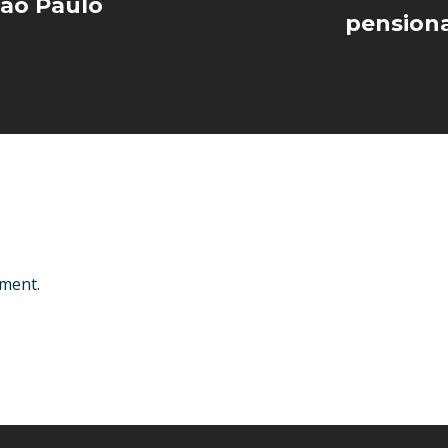
Sao Paulo
pension
ment.