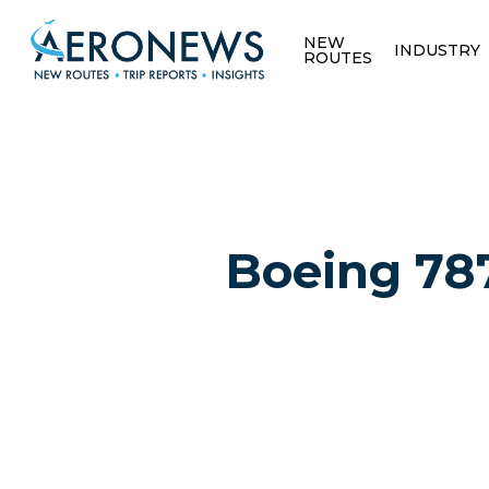
NEW
INDUSTRY
ROUTES
Boeing 787
Hit enter to search or ESC to close