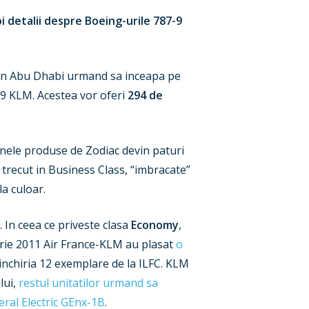
oi detalii despre Boeing-urile 787-9
a in Abu Dhabi urmand sa inceapa pe
-9 KLM. Acestea vor oferi
294 de
caunele produse de Zodiac devin paturi
 trecut in Business Class, “imbracate”
la culoar.
. In ceea ce priveste clasa
Economy
,
mbrie 2011 Air France-KLM au plasat
o
a inchiria 12 exemplare de la ILFC. KLM
lui,
restul unitatilor urmand sa
ral Electric GEnx-1B
.