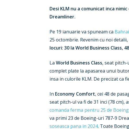
Desi KLM nu a comunicat inca nimic o
Dreamliner.
Pe 19 ianuarie va spuneam ca
Bahrai
25 octombrie. Revenim cu noi detalii,
locuri: 30 la World Business Class,
La
World Business Class
, seat pitch-
complet plate la apasarea unui buton.
insa in culorile KLM. De precizat ca f
In
Economy Comfort
, cei 48 de pasa
seat pitch-ul va fi de 31 inci (78 cm
comanda ferma pentru 25 de Boeing-u
va primi 23 de Boeing-uri 787-9 Dream
soseasca pana in 2024
. Toate Boein