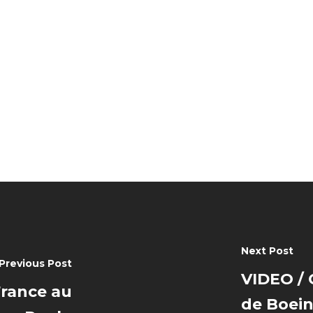
Next Post
Previous Post
VIDEO / 
France au
de Boein