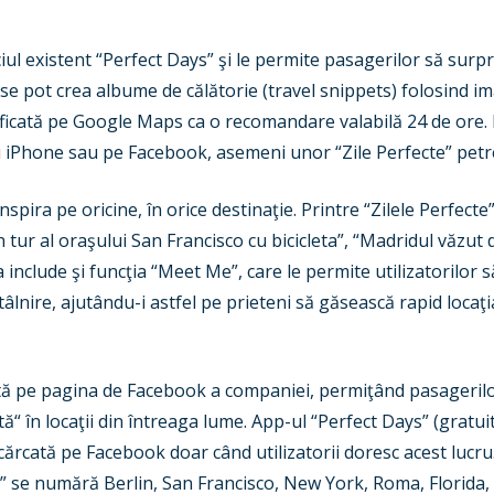
iul existent “Perfect Days” şi le permite pasagerilor să surpr
 se pot crea albume de călătorie (travel snippets) folosind i
ntificată pe Google Maps ca o recomandare valabilă 24 de ore. F
ru iPhone sau pe Facebook, asemeni unor “Zile Perfecte” petre
pira pe oricine, în orice destinaţie. Printre “Zilele Perfecte
n tur al oraşului San Francisco cu bicicleta”, “Madridul văzut 
 include şi funcţia “Meet Me”, care le permite utilizatorilor s
ntâlnire, ajutându-i astfel pe prieteni să găsească rapid locaţi
sată pe pagina de Facebook a companiei, permiţând pasagerilo
ă“ în locaţii din întreaga lume. App-ul “Perfect Days” (gratuit)
 încărcată pe Facebook doar când utilizatorii doresc acest lucru.
” se numără Berlin, San Francisco, New York, Roma, Florida, 