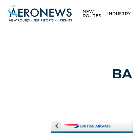
NEW
INDUSTRY
ROUTES
BA,
Hit enter to search or ESC to close