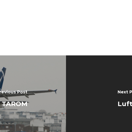
revious Post
Next 
la TAROM
Luft