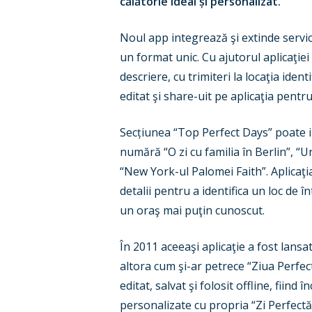
călătorie ideal și personalizat.
Noul app integrează şi extinde servic
un format unic. Cu ajutorul aplicaţiei
descriere, cu trimiteri la locaţia ide
editat şi share-uit pe aplicaţia pent
Secțiunea “Top Perfect Days” poate ins
numără “O zi cu familia în Berlin”, “U
“New York-ul Palomei Faith”. Aplicaţia
detalii pentru a identifica un loc de î
un oraş mai puţin cunoscut.
În 2011 aceeaşi aplicaţie a fost lan
altora cum şi-ar petrece “Ziua Perfect
editat, salvat şi folosit offline, fiind
personalizate cu propria “Zi Perfectă