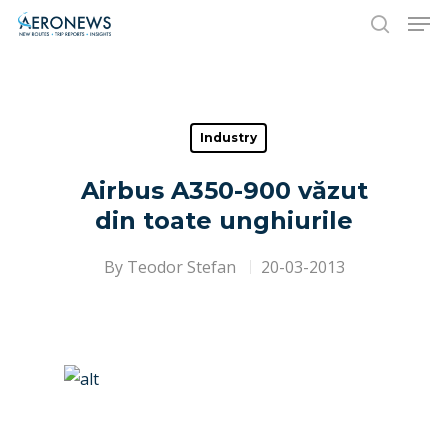
Hit enter to search or ESC to close
Industry
Airbus A350-900 văzut
din toate unghiurile
By
Teodor Stefan
20-03-2013