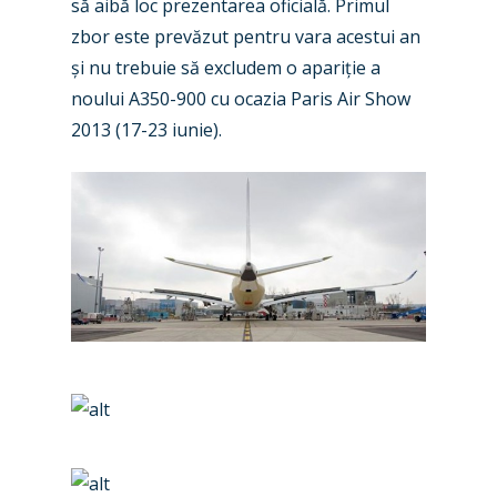
să aibă loc prezentarea oficială. Primul
zbor este prevăzut pentru vara acestui an
și nu trebuie să excludem o apariție a
noului A350-900 cu ocazia Paris Air Show
New Routes
2013 (17-23 iunie).
Industry
Airshows
Accidents / Incidents
Business Jets
Dubai 2025
Paris 2025
Military
Farnborough 2024
Trip Reports
Paris 2023
Marketplace
Farnborough 2022
Jobs
Dubai 2019