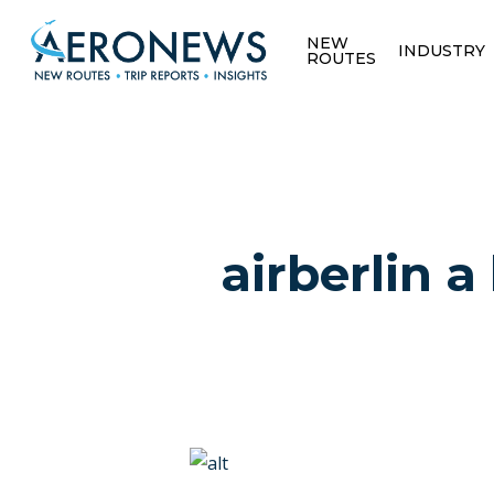
NEW
INDUSTRY
ROUTES
airberlin a
Hit enter to search or ESC to close