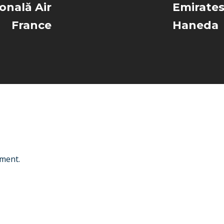
ională Air
Emirates
France
Haneda
ment.