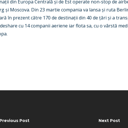
tinații din Europa Centrală și de Est operate non-stop de air
rg și Moscova. Din 23 martie compania va lansa și ruta Berli
 în prezent către 170 de destinații din 40 de țări și a tran
odeshare cu 14 companii aeriene iar flota sa, cu o vârstă med
opa.
Previous Post
Next Post