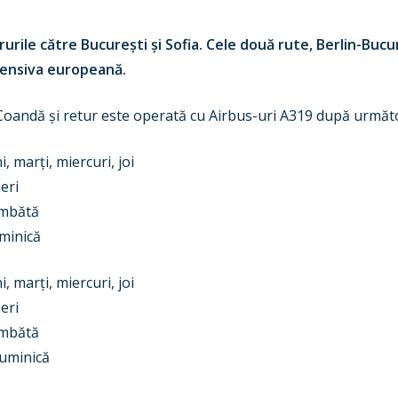
rurile către București și Sofia. Cele două rute, Berlin-Bucur
ofensiva europeană.
 Coandă și retur este operată cu Airbus-uri A319 după urmă
 marți, miercuri, joi
eri
âmbătă
minică
 marți, miercuri, joi
neri
âmbătă
uminică