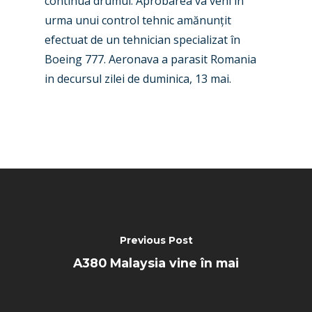
continua drumul. Aprobarea va veni în
urma unui control tehnic amănunțit
efectuat de un tehnician specializat în
Boeing 777. Aeronava a parasit Romania
in decursul zilei de duminica, 13 mai.
Previous Post
A380 Malaysia vine în mai