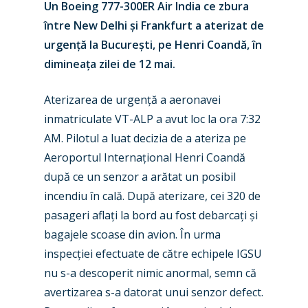
Un Boeing 777-300ER Air India ce zbura
între New Delhi și Frankfurt a aterizat de
urgență la București, pe Henri Coandă, în
dimineața zilei de 12 mai.
Aterizarea de urgență a aeronavei
inmatriculate VT-ALP a avut loc la ora 7:32
AM. Pilotul a luat decizia de a ateriza pe
Aeroportul Internațional Henri Coandă
după ce un senzor a arătat un posibil
incendiu în cală. După aterizare, cei 320 de
pasageri aflați la bord au fost debarcați și
bagajele scoase din avion. În urma
inspecției efectuate de către echipele IGSU
nu s-a descoperit nimic anormal, semn că
avertizarea s-a datorat unui senzor defect.