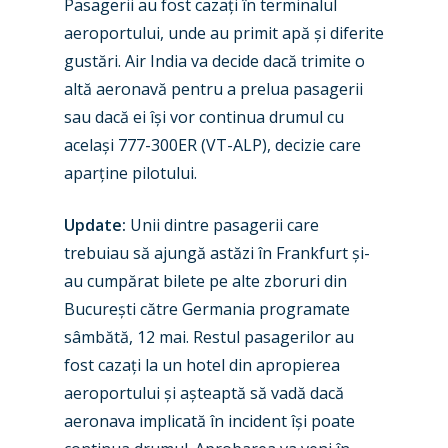
Pasagerii au fost cazați în terminalul
aeroportului, unde au primit apă și diferite
New Routes
gustări. Air India va decide dacă trimite o
altă aeronavă pentru a prelua pasagerii
Industry
sau dacă ei își vor continua drumul cu
același 777-300ER (VT-ALP), decizie care
Airshows
Accidents / Incidents
aparține pilotului.
Business Jets
Dubai 2025
Update:
Unii dintre pasagerii care
Paris 2025
Military
trebuiau să ajungă astăzi în Frankfurt și-
Farnborough 2024
Trip Reports
au cumpărat bilete pe alte zboruri din
București către Germania programate
Paris 2023
Marketplace
sâmbătă, 12 mai. Restul pasagerilor au
Farnborough 2022
Jobs
fost cazați la un hotel din apropierea
Dubai 2019
aeroportului și așteaptă să vadă dacă
Contact
aeronava implicată în incident își poate
Paris 2019