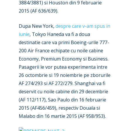
3884/3881) si Houston din 9 februarie
New Routes
2015 (AF 636/639).
Industry
Dupa New York,
despre care v-am spus in
Airshows
Accidents / Incidents
iunie
, Tokyo Haneda va fi a doua
Business Jets
Dubai 2025
destinatie care va primi Boeing-urile 777-
200 Air France echipate cu noile cabine
Paris 2025
Military
Economy, Premium Economy si Business.
Farnborough 2024
Trip Reports
Pasagerii le vor putea experimenta intre
26 octombrie si 19 noiembrie pe zborurile
Paris 2023
Marketplace
AF 274/293 si AF 272/279. Shanghai va fi
Farnborough 2022
Jobs
deservit cu noile cabine din 29 decembrie
(AF 112/117), Sao Paulo din 16 februarie
Dubai 2019
Contact
2015 (AF456/459), respectiv Douala si
Paris 2019
Malabo din 16 martie 2015 (AF 958/953).