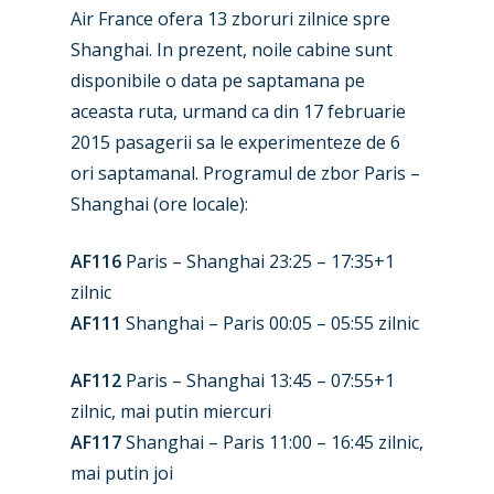
Air France ofera 13 zboruri zilnice spre
Industry
Shanghai. In prezent, noile cabine sunt
disponibile o data pe saptamana pe
Airshows
Accidents / Incidents
aceasta ruta, urmand ca din 17 februarie
Business Jets
Dubai 2025
2015 pasagerii sa le experimenteze de 6
ori saptamanal. Programul de zbor Paris –
Paris 2025
Military
Shanghai (ore locale):
Farnborough 2024
Trip Reports
AF116
Paris – Shanghai 23:25 – 17:35+1
Paris 2023
Marketplace
zilnic
Farnborough 2022
AF111
Shanghai – Paris 00:05 – 05:55 zilnic
Jobs
Dubai 2019
Contact
AF112
Paris – Shanghai 13:45 – 07:55+1
Paris 2019
zilnic, mai putin miercuri
AF117
Shanghai – Paris 11:00 – 16:45 zilnic,
mai putin joi