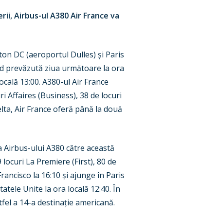
rii, Airbus-ul A380
Air France va
gton DC (aeroportul Dulles)
ș
i Paris
ind prevăzută ziua următoare la ora
ocală 13:00.
A380-ul Air France
ri Affaires (Business), 38 de locuri
lta, Air France oferă până la două
 Airbus-ului A380 către această
 9 locuri La Premiere (First), 80 de
rancisco la 16
:10
ș
i ajunge în Paris
tatele Unite la ora locală 12:40.
În
tfel a 14-a destina
ț
ie americană.