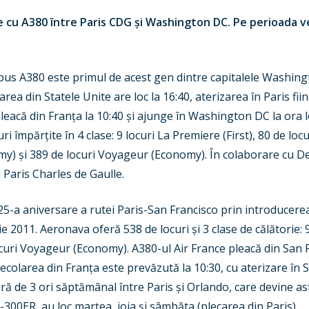
ce cu A380 între Paris CDG
ș
i Washington DC. Pe perioada ve
irbus A380 este primul de acest gen dintre capitalele Washin
rea din Statele Unite are loc la 16:
40, aterizarea în Paris fi
pleacă din Fran
ț
a la 10:40
ș
i ajunge în Washington DC la ora l
uri împăr
ț
ite în 4 clase: 9 locuri
La Premiere (First), 80 de locu
omy)
ș
i 389 de locuri Voyageur (Economy).
În colaborare cu De
i Paris Charles de Gaulle
.
 25-a aniversare a rutei Paris-San Francisco
prin introducerea
ie 2011
. Aeronava oferă 538 de locuri
ș
i 3 clase de călătorie
:
ocuri Voyageur (Economy).
A380-ul Air France pleacă din San F
Decolarea din Fran
ț
a este prevăzută la 10:30, cu aterizare în S
ară de 3 ori săptămânal între Paris
ș
i Orlando, care devine as
-300ER, au loc mar
ț
ea, joia
ș
i sâmbăta (plecarea din Paris).