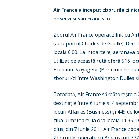
Air France a început zborurile zilni
deservi
ș
i San Francisco.
Zborul Air France operat zilnic cu A
(aeroportul Charles de Gaulle).
Decola
locală 6
:00. La întoarcere, aeronava 
utilizat pe această rută oferă 516 loc
Premium Voyageur (Premium Econ
zboruri/zi între Washington Dulles
ș
Totodată, Air France sărbătore
ș
te a
destina
ț
ie
între 6 iunie
ș
i 4 septembr
locuri Affaires (Business)
ș
i 449 de l
ziua următoare, la ora locală 11:35. 
plus, din 7 iunie 2011 Air France zbo
Zborurile, operate cu Boeing-uri 777