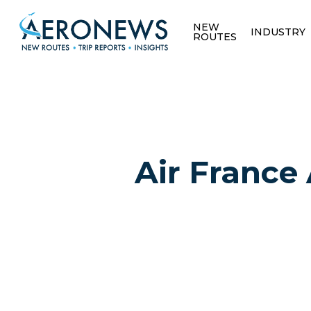
NEW
INDUSTRY
ROUTES
Air France
Hit enter to search or ESC to close