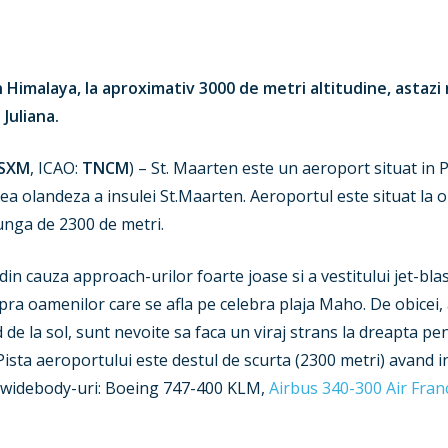
Himalaya, la aproximativ 3000 de metri altitudine, astazi
Juliana.
SXM
, ICAO:
TNCM
) – St. Maarten este un aeroport situat in 
ea olandeza a insulei St.Maarten. Aeroportul este situat la o
lunga de 2300 de metri.
 cauza approach-urilor foarte joase si a vestitului jet-blast
pra oamenilor care se afla pe celebra plaja Maho. De obicei,
de la sol, sunt nevoite sa faca un viraj strans la dreapta pe
Pista aeroportului este destul de scurta (2300 metri) avand 
i widebody-uri: Boeing 747-400 KLM,
Airbus 340-300 Air Fran