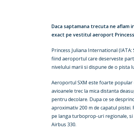
Daca saptamana trecuta ne aflam in 
exact pe vestitul aeroport Princess 
Princess Juliana International (IATA:
fiind aeroportul care deserveste part
nivelului marii si dispune de o pista 
Aeroportul SXM este foarte popular din
Hit enter to search or ESC to close
avioanele trec la mica distanta deasu
pentru decolare. Dupa ce se desprind 
aproximativ 200 m de capatul pistei. 
pe langa turboprop-uri regionale, s
Airbus 330.