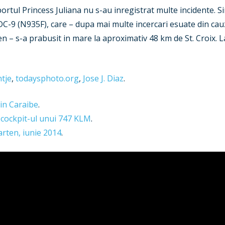
portul Princess Juliana nu s-au inregistrat multe incidente. 
C-9 (N935F), care – dupa mai multe incercari esuate din cau
en – s-a prabusit in mare la aproximativ 48 km de St. Croix. L
ntje
,
todaysphoto.org
,
Jose J. Diaz
.
din Caraibe
.
 cockpit-ul unui 747 KLM
.
aarten, iunie 2014
.