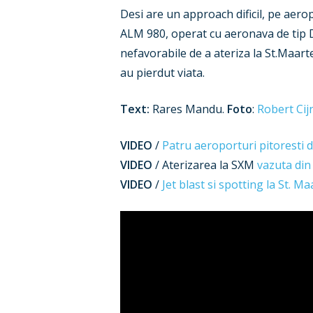
Desi are un approach dificil, pe aero
ALM 980, operat cu aeronava de tip D
nefavorabile de a ateriza la St.Maart
au pierdut viata.
Text:
Rares Mandu.
Foto
:
Robert Cij
VIDEO
/
Patru aeroporturi pitoresti 
VIDEO
/ Aterizarea la SXM
vazuta din
VIDEO
/
Jet blast si spotting la St. M