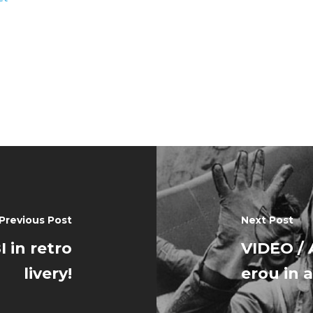
Previous Post
Next Post
I in retro
VIDEO / 
livery!
erou in 