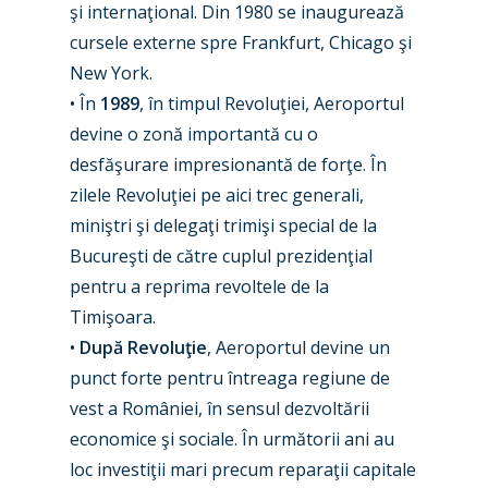
şi internaţional. Din 1980 se inaugurează
cursele externe spre Frankfurt, Chicago şi
New York.
• În
1989
, în timpul Revoluţiei, Aeroportul
devine o zonă importantă cu o
desfăşurare impresionantă de forţe. În
zilele Revoluţiei pe aici trec generali,
miniştri şi delegaţi trimişi special de la
New Routes
Bucureşti de către cuplul prezidenţial
Industry
pentru a reprima revoltele de la
Timişoara.
Airshows
Accidents / Incidents
•
După Revoluţie
, Aeroportul devine un
Business Jets
Dubai 2025
punct forte pentru întreaga regiune de
vest a României, în sensul dezvoltării
Paris 2025
Military
economice şi sociale. În următorii ani au
Farnborough 2024
Trip Reports
loc investiţii mari precum reparaţii capitale