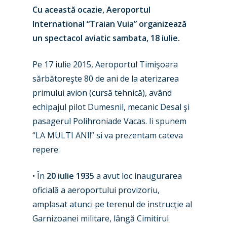
Cu această ocazie, Aeroportul
International “Traian Vuia” organizează
un spectacol aviatic sambata, 18 iulie.
Pe 17 iulie 2015, Aeroportul Timişoara
sărbătoreşte 80 de ani de la aterizarea
primului avion (cursă tehnică), având
echipajul pilot Dumesnil, mecanic Desal şi
pasagerul Polihroniade Vacas. Ii spunem
“LA MULTI ANI!” si va prezentam cateva
repere:
• În
20 iulie 1935
a avut loc inaugurarea
oficială a aeroportului provizoriu,
amplasat atunci pe terenul de instrucţie al
Garnizoanei militare, lângă Cimitirul