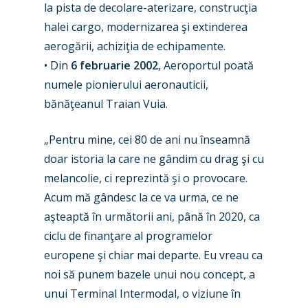
la pista de decolare-aterizare, construcţia
Paris 2023
Marketplace
halei cargo, modernizarea şi extinderea
Farnborough 2022
Jobs
aerogării, achiziţia de echipamente.
Dubai 2019
• Din
6 februarie 2002
, Aeroportul poată
Contact
numele pionierului aeronauticii,
Paris 2019
bănăţeanul Traian Vuia.
„Pentru mine, cei 80 de ani nu înseamnă
doar istoria la care ne gândim cu drag şi cu
melancolie, ci reprezintă şi o provocare.
Acum mă gândesc la ce va urma, ce ne
aşteaptă în următorii ani, până în 2020, ca
ciclu de finanţare al programelor
europene şi chiar mai departe. Eu vreau ca
noi să punem bazele unui nou concept, a
unui Terminal Intermodal, o viziune în