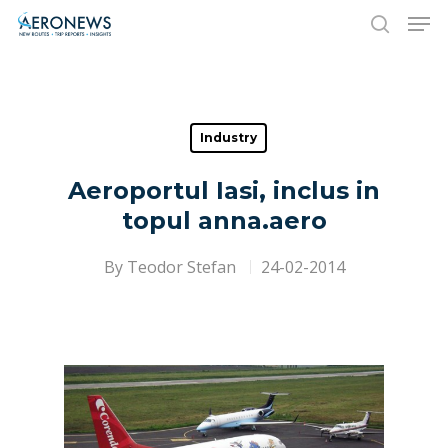
Hit enter to search or ESC to close
Industry
Aeroportul Iasi, inclus in
topul anna.aero
By
Teodor Stefan
24-02-2014