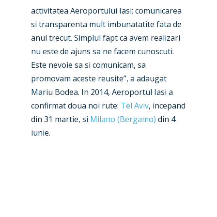
Farnborough 2022
Jobs
activitatea Aeroportului Iasi: comunicarea
Dubai 2019
si transparenta mult imbunatatite fata de
Contact
anul trecut. Simplul fapt ca avem realizari
Paris 2019
nu este de ajuns sa ne facem cunoscuti.
Este nevoie sa si comunicam, sa
promovam aceste reusite”, a adaugat
Mariu Bodea. In 2014, Aeroportul Iasi a
confirmat doua noi rute:
Tel Aviv
, incepand
din 31 martie, si
Milano (Bergamo)
din 4
iunie.