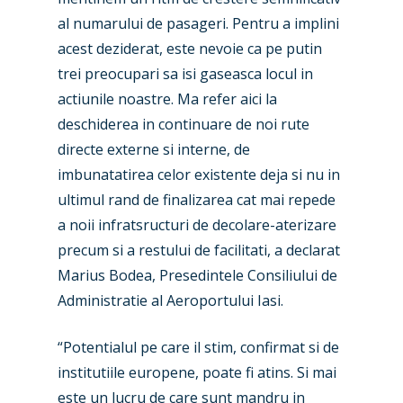
al numarului de pasageri. Pentru a implini
acest deziderat, este nevoie ca pe putin
trei preocupari sa isi gaseasca locul in
actiunile noastre. Ma refer aici la
deschiderea in continuare de noi rute
directe externe si interne, de
New Routes
imbunatatirea celor existente deja si nu in
Industry
ultimul rand de finalizarea cat mai repede
a noii infratsructuri de decolare-aterizare
Airshows
Accidents / Incidents
precum si a restului de facilitati, a declarat
Business Jets
Dubai 2025
Marius Bodea, Presedintele Consiliului de
Administratie al Aeroportului Iasi.
Paris 2025
Military
Farnborough 2024
Trip Reports
“Potentialul pe care il stim, confirmat si de
institutiile europene, poate fi atins. Si mai
Paris 2023
Marketplace
este un lucru de care sunt mandru in