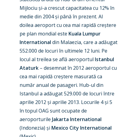
Mijlociu și-a crescut capacitatea cu 12% în
New Routes
medie din 2004 și până în prezent. Al
doilea aeroport cu cea mai rapidă creștere
Industry
pe plan mondial este
Kuala Lumpur
Airshows
Accidents / Incidents
International
din Malaezia, care a adăugat
552.000 de locuri în ultimele 12 luni. Pe
Business Jets
Dubai 2025
locul al treilea se află aeroportul
Istanbul
Paris 2025
Military
Ataturk
– desemnat în 2012 aeroportul cu
cea mai rapidă creștere masurată ca
Farnborough 2024
Trip Reports
număr anual de pasageri. Hub-ul din
Paris 2023
Marketplace
Istanbul a adăugat 529.000 de locuri între
Farnborough 2022
aprilie 2012 și aprilie 2013. Locurile 4 și 5
Jobs
în topul OAG sunt ocupate de
Dubai 2019
Contact
aeroporturile
Jakarta International
Paris 2019
(Indonezia) și
Mexico City International
(Mexic).