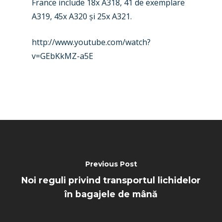
France include 18x A318, 41 de exemplare
Paris 2025
Military
A319, 45x A320 și 25x A321.
Farnborough 2024
Trip Reports
http://www.youtube.com/watch?
Paris 2023
Marketplace
v=GEbKkMZ-a5E
Farnborough 2022
Jobs
Dubai 2019
Contact
Paris 2019
Previous Post
Noi reguli privind transportul lichidelor
în bagajele de mână