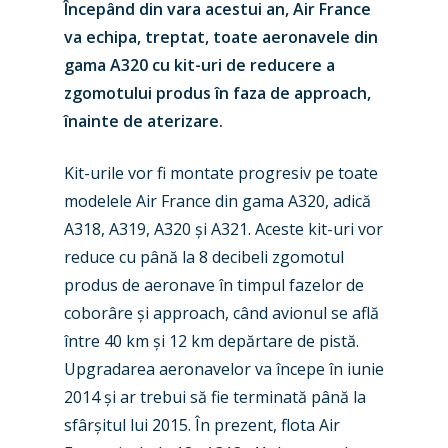
Începând din vara acestui an, Air France
va echipa, treptat, toate aeronavele din
gama A320 cu kit-uri de reducere a
zgomotului produs în faza de approach,
înainte de aterizare.
Kit-urile vor fi montate progresiv pe toate
modelele Air France din gama A320, adică
A318, A319, A320 și A321. Aceste kit-uri vor
reduce cu până la 8 decibeli zgomotul
New Routes
produs de aeronave în timpul fazelor de
coborâre și approach, când avionul se află
Industry
între 40 km și 12 km depărtare de pistă.
Upgradarea aeronavelor va începe în iunie
Airshows
Accidents / Incidents
2014 și ar trebui să fie terminată până la
Business Jets
Dubai 2025
sfârșitul lui 2015. În prezent, flota Air