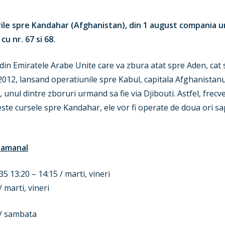
urile spre Kandahar (Afghanistan), din 1 august compania 
cu nr. 67 si 68.
din Emiratele Arabe Unite care va zbura atat spre Aden, cat 
2012, lansand operatiunile spre Kabul, capitala Afghanistanu
nul dintre zboruri urmand sa fie via Djibouti. Astfel, frecve
este cursele spre Kandahar, ele vor fi operate de doua ori 
ptamanal
 13:20 – 14:15 / marti, vineri
 marti, vineri
 / sambata