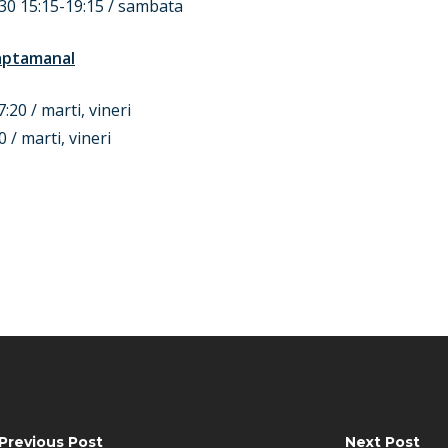
30 15:15-19:15 / sambata
saptamanal
20 / marti, vineri
/ marti, vineri
Previous Post
Next Post