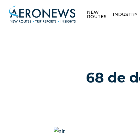
NEW
INDUSTRY
ROUTES
68 de d
Hit enter to search or ESC to close