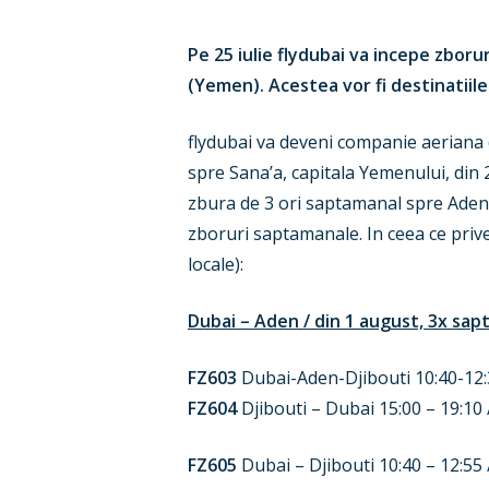
Pe 25 iulie flydubai va incepe zbor
(Yemen). Acestea vor fi destinatiile 
flydubai va deveni companie aeriana 
spre Sana’a, capitala Yemenului, din 
zbura de 3 ori saptamanal spre Aden, u
zboruri saptamanale. In ceea ce priv
locale):
Dubai – Aden / din 1 august, 3x sa
FZ603
Dubai-Aden-Djibouti 10:40-12:35
FZ604
Djibouti – Dubai 15:00 – 19:10 /
FZ605
Dubai – Djibouti 10:40 – 12:55