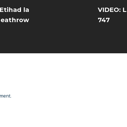
 Etihad la
VIDEO: L
eathrow
747
ment.